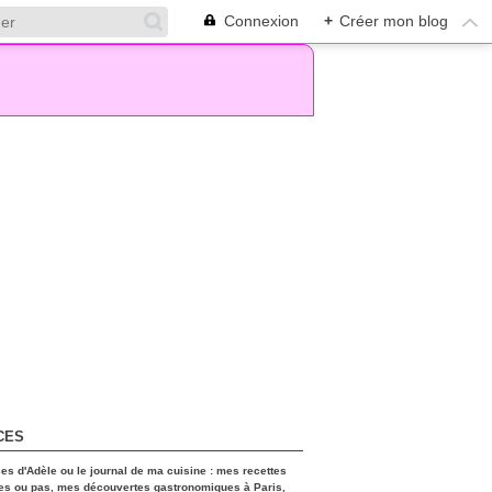
Connexion
+
Créer mon blog
CES
ces d'Adèle ou le journal de ma cuisine : mes recettes
es ou pas, mes découvertes gastronomiques à Paris,