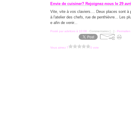
Envie de cuisiner? Rejoignez-nous le 29 avri
Vite, vite à vos claviers.... Deux places sont à 
à l'atelier des chefs, rue de penthièvre... Les 
e afin de venir...
Posté par adelices à 10:08 -
Commentaires [
…
]
- Permalien 
Vous aimez ?
0 vote