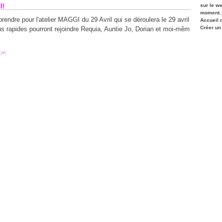
l!
sur le w
moment..
prendre pour l'atelier MAGGI du 29 Avril qui se déroulera le 29 avril
Accueil 
Créer un
plus rapides pourront rejoindre Requia, Auntie Jo, Dorian et moi-mêm
[
#
]