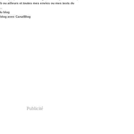
eb ou ailleurs et toutes mes envies ou mes tests du
..
du blog
 blog avec CanalBlog
Publicité