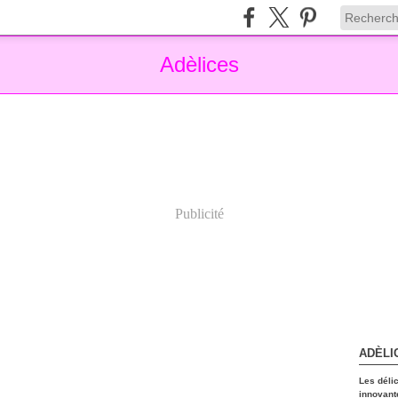
Adèlices
Publicité
ADÈLI
Les déli
innovant