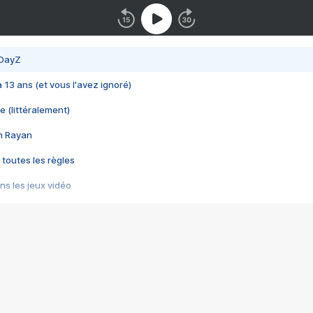
 DayZ
 a 13 ans (et vous l'avez ignoré)
e (littéralement)
im Rayan
 toutes les règles
s les jeux vidéo
us choquant de Rockstar ? - Le scandale BULLY
e plus moche de Steam
du RÊVE tourne au CAUCHEMAR
pendant 8 heures
it… à tort