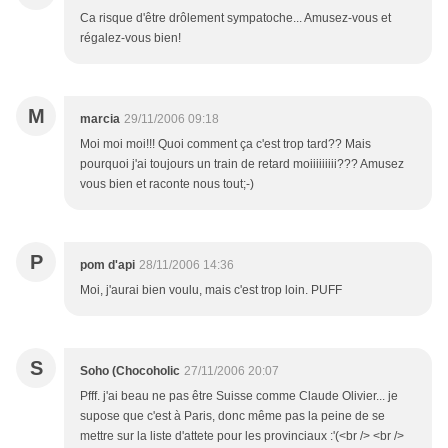
Ca risque d'être drôlement sympatoche... Amusez-vous et
régalez-vous bien!
M
marcia
29/11/2006 09:18
Moi moi moi!!! Quoi comment ça c'est trop tard?? Mais
pourquoi j'ai toujours un train de retard moiiiiiiiii??? Amusez
vous bien et raconte nous tout;-)
P
pom d'api
28/11/2006 14:36
Moi, j'aurai bien voulu, mais c'est trop loin. PUFF
S
Soho (Chocoholic
27/11/2006 20:07
Pfff. j'ai beau ne pas être Suisse comme Claude Olivier... je
supose que c'est à Paris, donc même pas la peine de se
mettre sur la liste d'attete pour les provinciaux :'(<br /> <br />