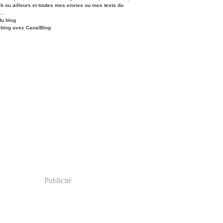
eb ou ailleurs et toutes mes envies ou mes tests du
..
du blog
 blog avec CanalBlog
Publicité