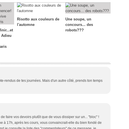
Févr
Juill
Sept
Sept
Nov
Avril
Août
Août
Octo
Juin
Juill
Sept
Mai
Juin
Août
(
Mars
Mai
Juill
(
Risotto aux couleurs de
Une soupe, un
Févr
Avril
Juin
l'automne
concours... des
Janv
Mars
Mai
(
inir...et
robots???
Févr
 Adieu
Janv
aris
e-rendus de tes journées. Mais d'un autre côté, prends ton temps
 faire vos devoirs plutôt que de vous dissiper sur un... "bloc" !
e à 17h, après les cours, vous convaincrait-elle du bien fondé de
d je consulte la liste des "commentateurs" de ce message, je