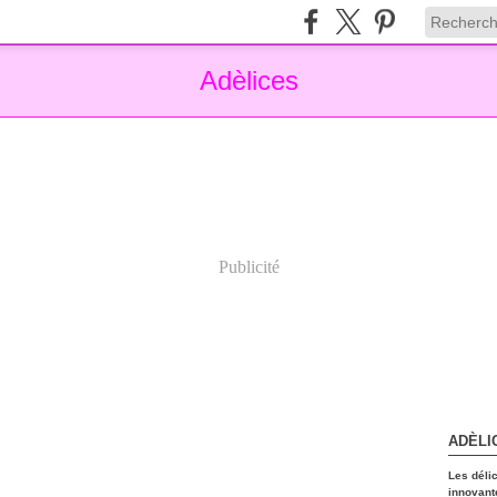
Adèlices
Publicité
ADÈLI
Les déli
innovant