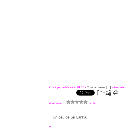
Posté par adelices à 18:43 -
Commentaires [
…
]
- Permalien 
Vous aimez ?
0 vote
Un peu de Sri Lanka....