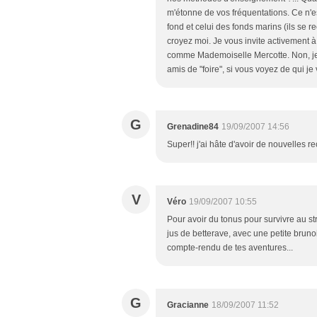
m'étonne de vos fréquentations. Ce n'es
fond et celui des fonds marins (ils se r
croyez moi. Je vous invite activement à
comme Mademoiselle Mercotte. Non, je
amis de "foire", si vous voyez de qui je 
G
Grenadine84
19/09/2007 14:56
Super!! j'ai hâte d'avoir de nouvelles re
V
Véro
19/09/2007 10:55
Pour avoir du tonus pour survivre au st
jus de betterave, avec une petite brunoi
compte-rendu de tes aventures...
G
Gracianne
18/09/2007 11:52