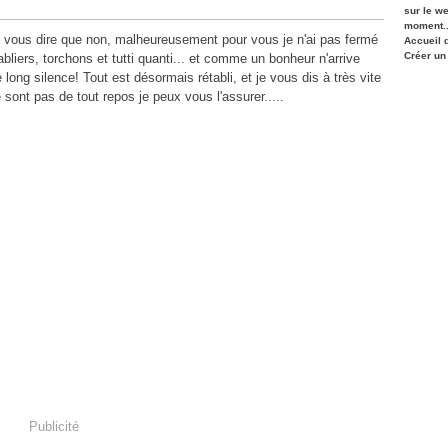
sur le w
moment..
t vous dire que non, malheureusement pour vous je n'ai pas fermé
Accueil 
Créer un
bliers, torchons et tutti quanti... et comme un bonheur n'arrive
e long silence! Tout est désormais rétabli, et je vous dis à très vite
sont pas de tout repos je peux vous l'assurer.....
Publicité