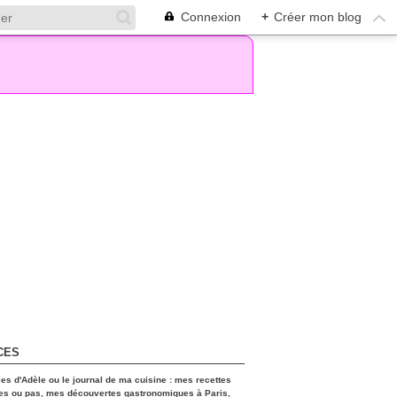
Connexion
+
Créer mon blog
CES
ces d'Adèle ou le journal de ma cuisine : mes recettes
es ou pas, mes découvertes gastronomiques à Paris,