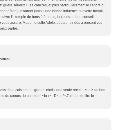
t guère sérieux ! Les cancres, et plus particulièrement le cancre du
econnaîtront), n'auront jamais une bonne influence sur votre travail,
 suivre l'exemple de bons éléments, toujours de bon conseil,
 vous assure, Mademoiselle Adèle, dédaignez dès à présent vos
veux parler...
cettes!!
ress de la cuisine des grands chefs, une seule recette:<br /> un bon
se de coeurs de palmiers! <br /> :-D<br /> J'ai hâte de lire le