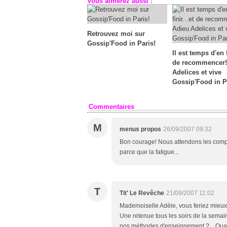
Vous aimerez aussi :
Retrouvez moi sur
Gossip'Food in Paris!
Il est temps d'en f
de recommencer!
Adelices et vive
Gossip'Food in P
Commentaires
M
menus propos
26/09/2007 09:32
Bon courage! Nous attendons les compt
parce que la fatigue...
T
Tit' Le Revêche
21/09/2007 11:02
Mademoiselle Adèle, vous feriez mieux de
Une retenue tous les soirs de la semain
nos méthodes d'enseignement ?... Quan