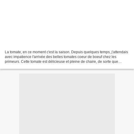
La tomate, en ce moment c'est la saison. Depuis quelques temps, j'attendais
avec impatience l'arrivée des belles tomates coeur de boeuf chez les
primeurs. Cette tomate est délicieuse et pleine de chaire, de sorte que
quand on l'utilise il y très peu de...