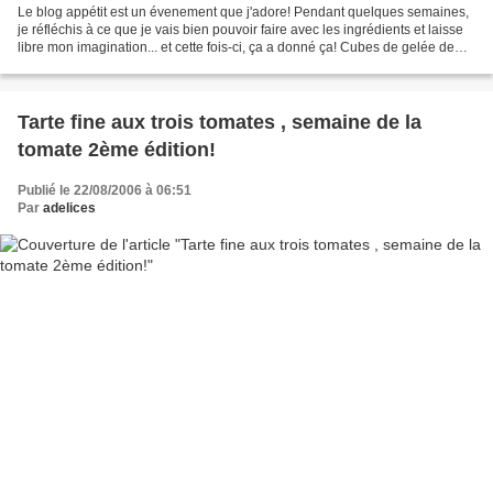
Le blog appétit est un évenement que j'adore! Pendant quelques semaines,
je réfléchis à ce que je vais bien pouvoir faire avec les ingrédients et laisse
libre mon imagination... et cette fois-ci, ça a donné ça! Cubes de gelée de
tomates (20 cubes environ)...
Tarte fine aux trois tomates , semaine de la
tomate 2ème édition!
Publié le 22/08/2006 à 06:51
Par
adelices