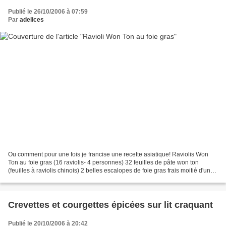
Publié le 26/10/2006 à 07:59
Par
adelices
Ou comment pour une fois je francise une recette asiatique! Raviolis Won
Ton au foie gras (16 raviolis- 4 personnes) 32 feuilles de pâte won ton
(feuilles à raviolis chinois) 2 belles escalopes de foie gras frais moitié d'un
petit lobe 1 oeuf 2 litre...
Crevettes et courgettes épicées sur lit craquant
Publié le 20/10/2006 à 20:42