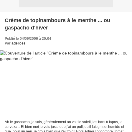
Crème de topinambours à le menthe ... ou
gaspacho d'hiver
Publié le 04/09/2006 à 20:04
Par
adelices
Ah le gaspacho, je sais, généralement on voit le soleil, les bars à tapas, la
cerveza... Et bien moi je vois juste que j'ai un pull, qu'il fait gris et humide et
que, pour un peu, je crois bien que j'ai froid! Alors Adieu concombre, tomates