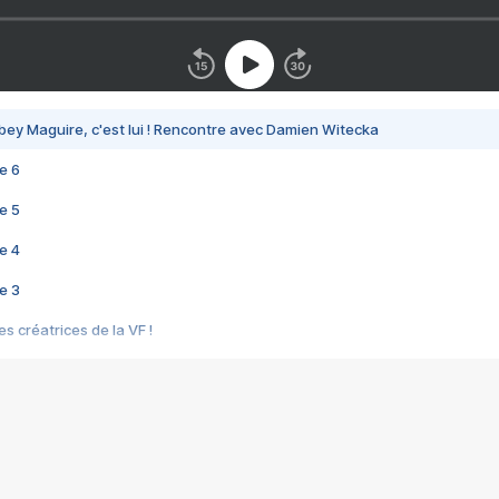
bey Maguire, c'est lui ! Rencontre avec Damien Witecka
e 6
e 5
e 4
e 3
s créatrices de la VF !
e 2
e 1
e Mektoub My Love arrive enfin ! Rencontre avec Shaïn Boumedine et Sal
i : après Toni en famille