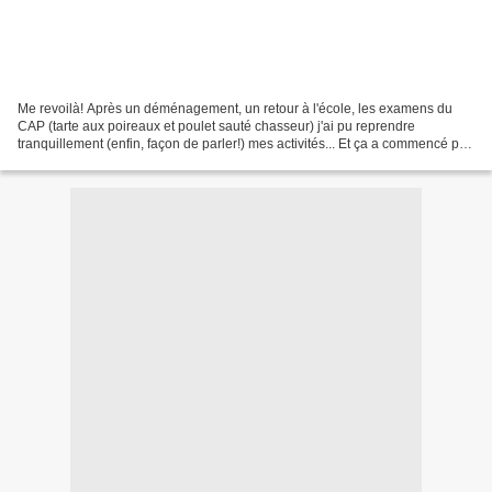
Me revoilà! Après un déménagement, un retour à l'école, les examens du
CAP (tarte aux poireaux et poulet sauté chasseur) j'ai pu reprendre
tranquillement (enfin, façon de parler!) mes activités... Et ça a commencé par
un bel atelier ou les idées ont fusées,...