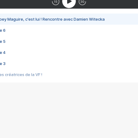
bey Maguire, c'est lui ! Rencontre avec Damien Witecka
e 6
e 5
e 4
e 3
s créatrices de la VF !
e 2
e 1
e Mektoub My Love arrive enfin ! Rencontre avec Shaïn Boumedine et Sal
i : après Toni en famille
elle réalise le bouleversant Dites lui que je l'aime