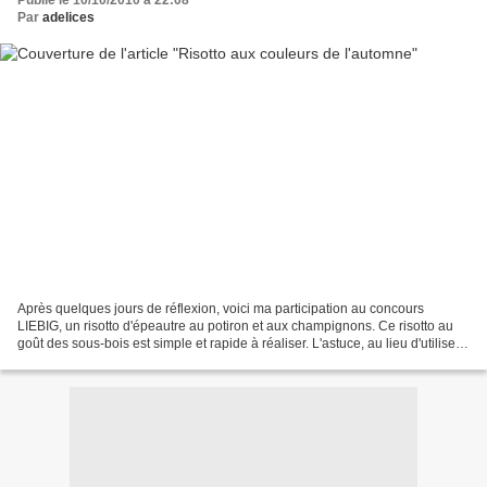
Publié le 10/10/2010 à 22:08
Par
adelices
Après quelques jours de réflexion, voici ma participation au concours
LIEBIG, un risotto d'épeautre au potiron et aux champignons. Ce risotto au
goût des sous-bois est simple et rapide à réaliser. L'astuce, au lieu d'utiliser
du bouillon, on utilise un...