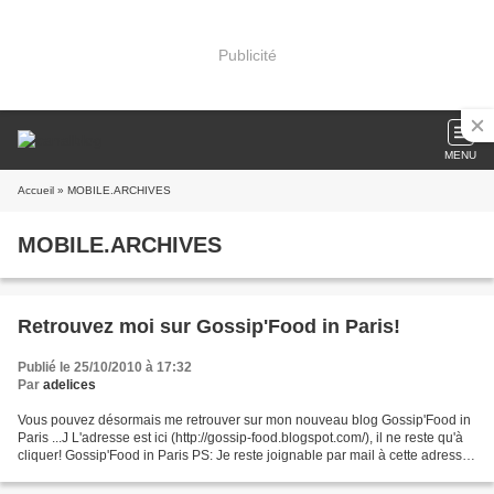
Publicité
MENU
Accueil
» MOBILE.ARCHIVES
MOBILE.ARCHIVES
Retrouvez moi sur Gossip'Food in Paris!
Publié le 25/10/2010 à 17:32
Par
adelices
Vous pouvez désormais me retrouver sur mon nouveau blog Gossip'Food in
Paris ...J L'adresse est ici (http://gossip-food.blogspot.com/), il ne reste qu'à
cliquer! Gossip'Food in Paris PS: Je reste joignable par mail à cette adresse:
a.delices@yahoo.fr