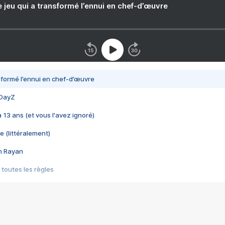
e jeu qui a transformé l’ennui en chef-d’œuvre
nsformé l’ennui en chef-d’œuvre
 DayZ
 a 13 ans (et vous l'avez ignoré)
e (littéralement)
im Rayan
 toutes les règles
s les jeux vidéo
us choquant de Rockstar ? - Le scandale BULLY
e plus moche de Steam