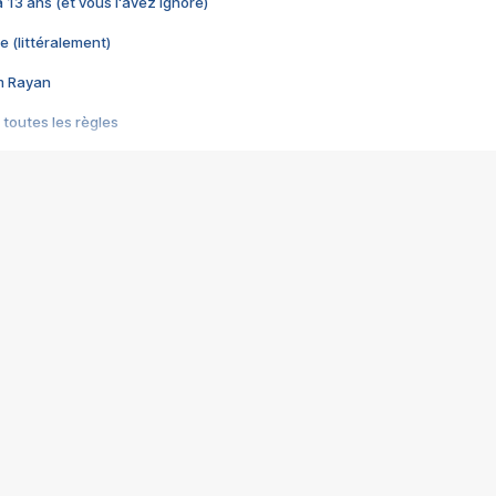
 a 13 ans (et vous l'avez ignoré)
e (littéralement)
im Rayan
 toutes les règles
s les jeux vidéo
us choquant de Rockstar ? - Le scandale BULLY
e plus moche de Steam
du RÊVE tourne au CAUCHEMAR
pendant 8 heures
it… à tort
umiliés par un jeu vidéo
ire - Final Fantasy 8
ti un empire - Age of Empires