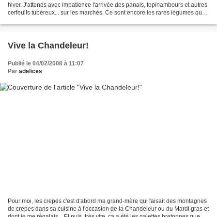
hiver. J'attends avec impatience l'arrivée des panais, topinambours et autres
cerfeuils tubéreux... sur les marchés. Ce sont encore les rares légumes que
l'on ne trouve qu'en hiver...
Vive la Chandeleur!
Publié le 04/02/2008 à 11:07
Par
adelices
Pour moi, les crepes c'est d'abord ma grand-mère qui faisait des montagnes
de crepes dans sa cuisine à l'occasion de la Chandeleur ou du Mardi gras et
dont je me régalais... Et puis, très vite, ça a été les galettes bretonnes que