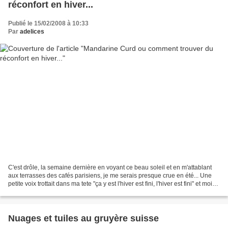
réconfort en hiver...
Publié le 15/02/2008 à 10:33
Par
adelices
C'est drôle, la semaine dernière en voyant ce beau soleil et en m'attablant
aux terrasses des cafés parisiens, je me serais presque crue en été... Une
petite voix trottait dans ma tete "ça y est l'hiver est fini, l'hiver est fini" et moi
de penser " ouf,...
Nuages et tuiles au gruyère suisse