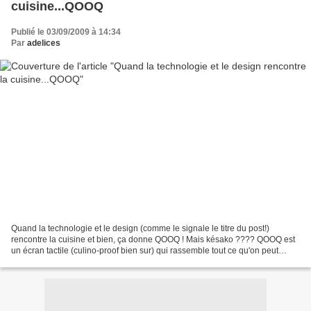
cuisine...QOOQ
Publié le 03/09/2009 à 14:34
Par
adelices
Quand la technologie et le design (comme le signale le titre du post!)
rencontre la cuisine et bien, ça donne QOOQ ! Mais késako ???? QOOQ est
un écran tactile (culino-proof bien sur) qui rassemble tout ce qu'on peut
trouver comme contenu...Je m'explique,...