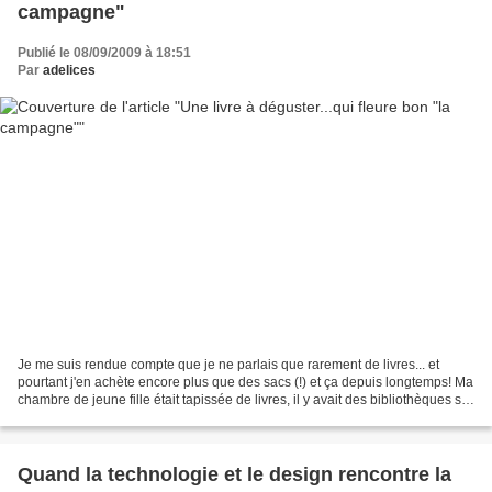
campagne"
Publié le 08/09/2009 à 18:51
Par
adelices
Je me suis rendue compte que je ne parlais que rarement de livres... et
pourtant j'en achète encore plus que des sacs (!) et ça depuis longtemps! Ma
chambre de jeune fille était tapissée de livres, il y avait des bibliothèques sur
tous les murs disponibles....
Quand la technologie et le design rencontre la