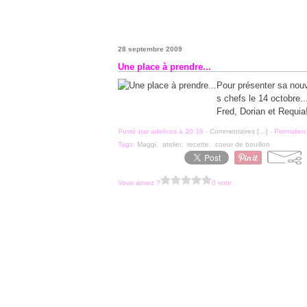
28 septembre 2009
Une place à prendre...
Pour présenter sa nouv
s chefs le 14 octobre.
Fred, Dorian et Requia
Posté par adelices à 20:18 -
Commentaires [
…
]
- Permalien 
Tags:
Maggi
,
atelier
,
recette
,
coeur de bouillon
Vous aimez ?
0 vote