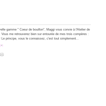
Févr
Juill
Sept
Sept
Nov
Avril
Août
Août
Octo
Juin
Juill
Sept
Mai
Juin
Août
(
Mars
Mai
Juill
(
Févr
Avril
Juin
Janv
Mars
Mai
(
Févr
elle gamme " Coeur de bouillon", Maggi vous convie à l'Atelier de
Janv
.. Vous me retrouverez bien sur entourée de mes trois compères :
! Le principe, vous le connaissez, c'est tout simplement...
[
#
]