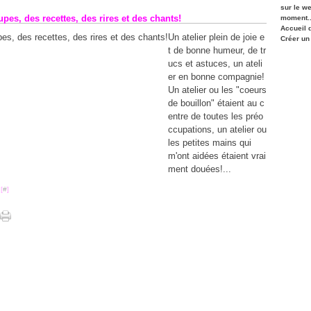
sur le w
pes, des recettes, des rires et des chants!
moment..
Accueil 
Un atelier plein de joie e
Créer un
t de bonne humeur, de tr
ucs et astuces, un ateli
er en bonne compagnie!
Un atelier ou les "coeurs
de bouillon" étaient au c
entre de toutes les préo
ccupations, un atelier ou
les petites mains qui
m'ont aidées étaient vrai
ment douées!...
[
#
]