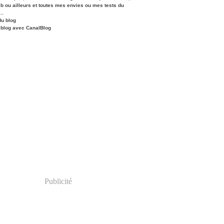
eb ou ailleurs et toutes mes envies ou mes tests du
..
du blog
 blog avec CanalBlog
Publicité