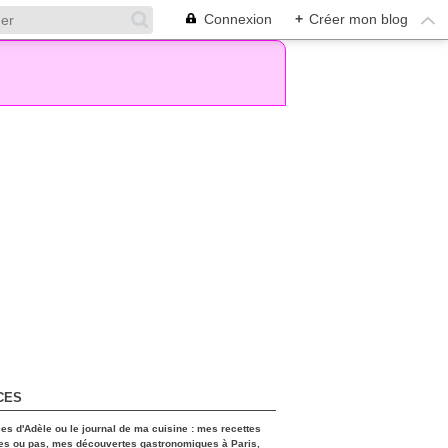
Connexion
+
Créer mon blog
CES
ces d'Adèle ou le journal de ma cuisine : mes recettes
es ou pas, mes découvertes gastronomiques à Paris,