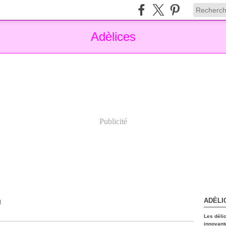
Adèlices
Publicité
ADÈLI
N
Les déli
innovant