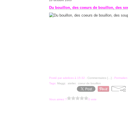
20 octobre 2009
Du bouillon, des coeurs de bouillon, des sou
Posté par adelices à 15:32 -
Commentaires [
…
]
- Permalien 
Tags:
Maggi
,
atelier
,
coeur de bouillon
Vous aimez ?
0 vote