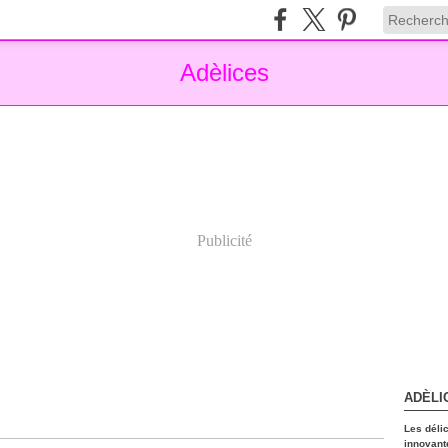
Adèlices
Publicité
ADÈLI
Les déli
innovant