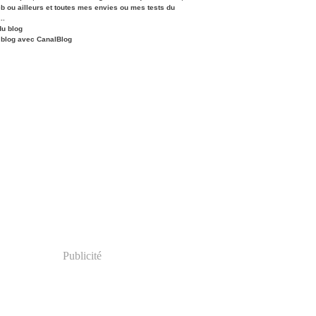
eb ou ailleurs et toutes mes envies ou mes tests du
..
du blog
 blog avec CanalBlog
Publicité