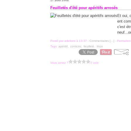
17 août 2008
Feuilletés d'été pour apéritifs arrosés
Et oui, 
ent comp
c'est ét
neuf...o
Posté par adelices à 13:37 -
Commentaires [
…
]
- Permalien 
Tags:
apéritif
,
conticini
,
feuilleté
,
thon
Vous aimez ?
0 vote