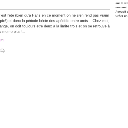
sur le w
moment..
Accueil 
c'est l'été (bien qu'à Paris en ce moment on ne s'en rend pas vraim
Créer un
te!) et donc la période bénie des apéritifs entre amis... Chez moi,
range, on doit toujours etre deux à la limite trois et on se retrouve à
u meme plus!...
[
#
]