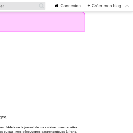
Connexion
+
Créer mon blog
CES
ces d'Adèle ou le journal de ma cuisine : mes recettes
es ou pas, mes découvertes gastronomiques à Paris,