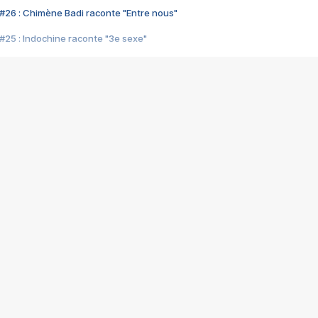
#26 : Chimène Badi raconte "Entre nous"
#25 : Indochine raconte "3e sexe"
#24 : Zaho raconte "C'est chelou"
#23 : Patrick Bruel raconte "Au café des délices"
#22 : Kyo raconte "Le chemin"
#21 : Nolwenn Leroy raconte "Cassé"
#20 : Patrick Hernandez raconte "Born to be alive"
#19 : Lorie raconte "Près de moi"
#18 : Michael Jones raconte "A nos actes manqués" (avec Jean-Jacque
#17 : Khaled raconte "Aïcha"
#16 : Corneille raconte "Parce qu'on vient de loin"
#15 : Indochine raconte "L'aventurier"