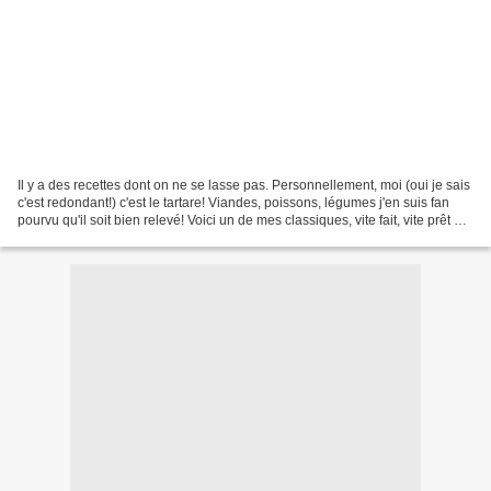
Il y a des recettes dont on ne se lasse pas. Personnellement, moi (oui je sais
c'est redondant!) c'est le tartare! Viandes, poissons, légumes j'en suis fan
pourvu qu'il soit bien relevé! Voici un de mes classiques, vite fait, vite prêt et
vite mangé!...