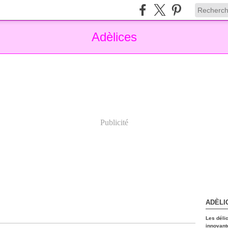
Adèlices
Publicité
ADÈLI
Les déli
innovant