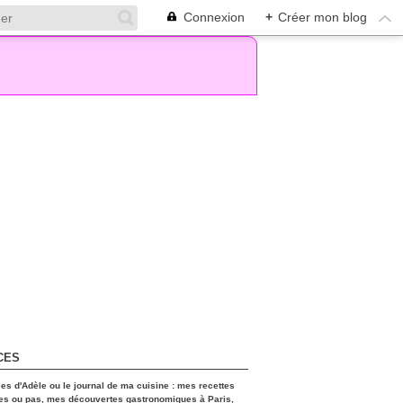
Connexion
+
Créer mon blog
CES
ces d'Adèle ou le journal de ma cuisine : mes recettes
es ou pas, mes découvertes gastronomiques à Paris,