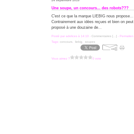
24 septembre 2010
Une soupe, un concours... des robots???
C'est ce que la marque LIEBIG nous propose... A
Contrairement aux idées reçues et bien on peut 
proposé à une douzaine de...
Posté par adelices à 14:10 -
Commentaires [
…
]
- Permalien 
Tags:
concours
,
liebig
,
soupes
Vous aimez ?
0 vote