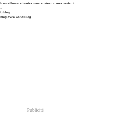
eb ou ailleurs et toutes mes envies ou mes tests du
..
du blog
 blog avec CanalBlog
Publicité