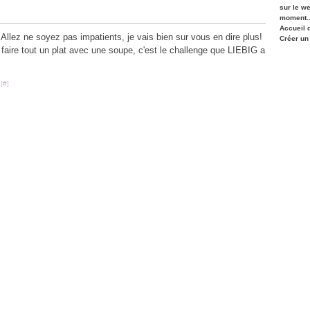
sur le w
moment..
Accueil 
llez ne soyez pas impatients, je vais bien sur vous en dire plus!
Créer un
faire tout un plat avec une soupe, c'est le challenge que LIEBIG a
[
#
]