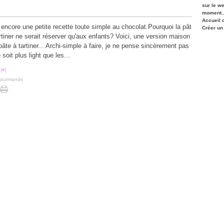
sur le w
moment..
Accueil 
 encore une petite recette toute simple au chocolat.Pourquoi la pât
Créer un
rtiner ne serait réserver qu'aux enfants? Voici, une version maison
pâte à tartiner... Archi-simple à faire, je ne pense sincèrement pas
e soit plus light que les...
[
#
]
gourmands