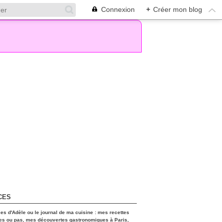
Connexion
+
Créer mon blog
CES
ces d'Adèle ou le journal de ma cuisine : mes recettes
es ou pas, mes découvertes gastronomiques à Paris,