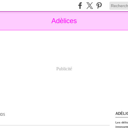
Adèlices
Publicité
ADÈLI
NDS
Les déli
innovant