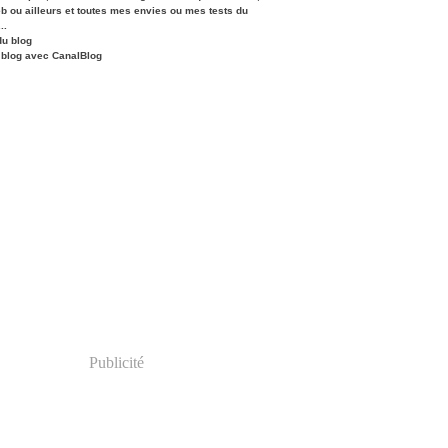
eb ou ailleurs et toutes mes envies ou mes tests du
..
du blog
 blog avec CanalBlog
Publicité