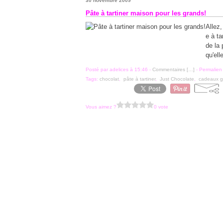
30 novembre 2009
Pâte à tartiner maison pour les grands!
Allez,
e à ta
de la 
qu'ell
Posté par adelices à 15:46 -
Commentaires [
…
]
- Permalien 
Tags:
chocolat
,
pâte à tartiner
,
Just Chocolate
,
cadeaux 
Vous aimez ?
0 vote