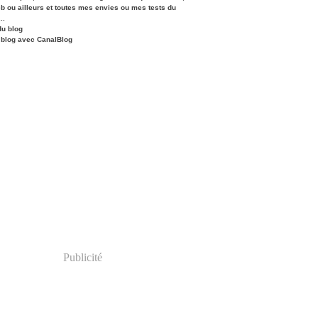
eb ou ailleurs et toutes mes envies ou mes tests du
..
du blog
 blog avec CanalBlog
Publicité