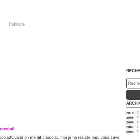
Publicité
RECH
ARCHI
2010
2009
Octo
2008
Sept
Déc
2007
Juill
Nov
Déc
hocolat!
2006
Avril
Octo
Nov
Nov
Mars
Sept
Octo
Octo
Déc
Quand on me dit chocolat, moi je ne résiste pas, vous save