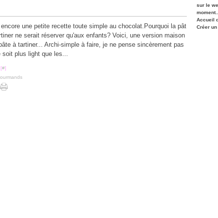
sur le w
moment..
Accueil 
 encore une petite recette toute simple au chocolat.Pourquoi la pât
Créer un
rtiner ne serait réserver qu'aux enfants? Voici, une version maison
pâte à tartiner... Archi-simple à faire, je ne pense sincèrement pas
e soit plus light que les...
[
#
]
gourmands