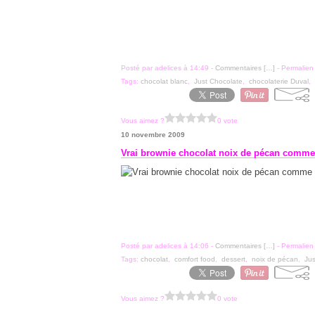
Posté par adelices à 14:49 -
Commentaires [
…
]
- Permalien 
Tags:
chocolat blanc
,
Just Chocolate
,
chocolaterie Duval
,
Vous aimez ?
0 vote
10 novembre 2009
Vrai brownie chocolat noix de pécan comm
Posté par adelices à 14:06 -
Commentaires [
…
]
- Permalien 
Tags:
chocolat
,
comfort food
,
dessert
,
noix de pécan
,
Jus
Vous aimez ?
0 vote