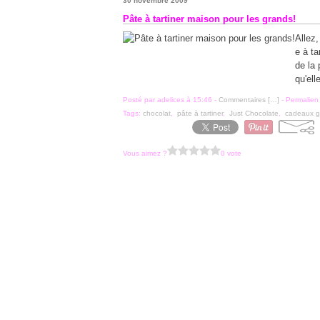
30 novembre 2009
Pâte à tartiner maison pour les grands!
Allez,
e à ta
de la 
qu'ell
Posté par adelices à 15:46 -
Commentaires [
…
]
- Permalien 
Tags:
chocolat
,
pâte à tartiner
,
Just Chocolate
,
cadeaux 
Vous aimez ?
0 vote