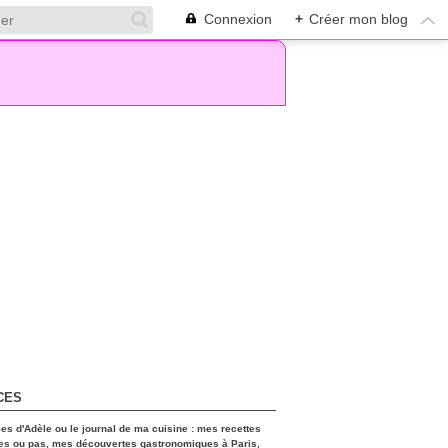
Connexion
+
Créer mon blog
CES
ces d'Adèle ou le journal de ma cuisine : mes recettes
es ou pas, mes découvertes gastronomiques à Paris,