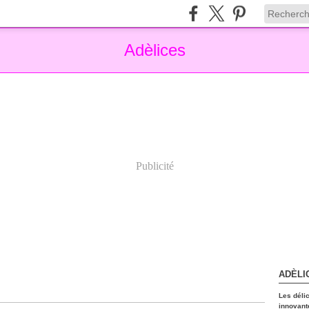
Adèlices
Publicité
ADÈLI
Les déli
innovant