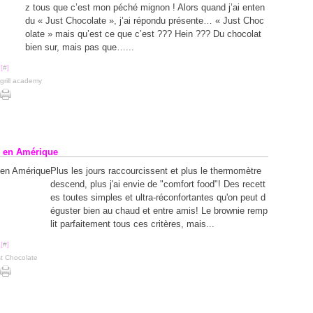
Févr
Juill
Sept
Sept
Nov
z tous que c’est mon péché mignon ! Alors quand j’ai enten
Avril
Août
Août
Octo
du « Just Chocolate », j’ai répondu présente… « Just Choc
Juin
Juill
Sept
olate » mais qu’est ce que c’est ??? Hein ??? Du chocolat
Mai
Juin
Août
(
Mars
Mai
Juill
(
bien sur, mais pas que…...
Févr
Avril
Juin
Janv
Mars
Mai
(
[
#
]
Févr
grill academy
Janv
e en Amérique
Plus les jours raccourcissent et plus le thermomètre
descend, plus j'ai envie de "comfort food"! Des recett
es toutes simples et ultra-réconfortantes qu'on peut d
éguster bien au chaud et entre amis! Le brownie remp
lit parfaitement tous ces critères, mais...
[
#
]
t Chocolate