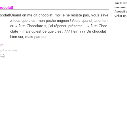
sur le w
hocolat!
moment..
Accueil 
Quand on me dit chocolat, moi je ne résiste pas, vous save
Créer un
z tous que c’est mon péché mignon ! Alors quand j’ai enten
du « Just Chocolate », j’ai répondu présente… « Just Choc
olate » mais qu’est ce que c’est ??? Hein ??? Du chocolat
bien sur, mais pas que…...
[
#
]
grill academy