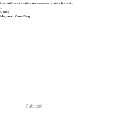
eb ou ailleurs et toutes mes envies ou mes tests du
..
du blog
 blog avec CanalBlog
Publicité