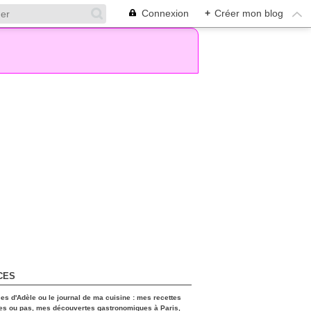
Connexion
+
Créer mon blog
CES
ces d'Adèle ou le journal de ma cuisine : mes recettes
es ou pas, mes découvertes gastronomiques à Paris,