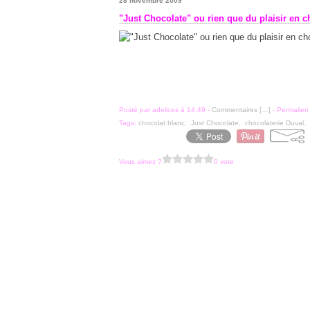
28 novembre 2009
"Just Chocolate" ou rien que du plaisir en c
Posté par adelices à 14:49 -
Commentaires [
…
]
- Permalien 
Tags:
chocolat blanc
,
Just Chocolate
,
chocolaterie Duval
,
Vous aimez ?
0 vote