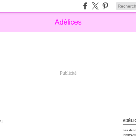
Adèlices
Publicité
ADÈLI
AL
Les déli
innovant